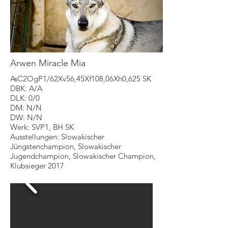
Arwen Miracle Mia
AsC2OgP1/62Xv56,45Xf108,06Xh0,625 SK
DBK: A/A
DLK: 0/0
DM: N/N
DW: N/N
Werk: SVP1, BH SK
Ausstellungen: Slowakischer
Jüngstenchampion, Slowakischer
Jugendchampion, Slowakischer Champion,
Klubsieger 2017