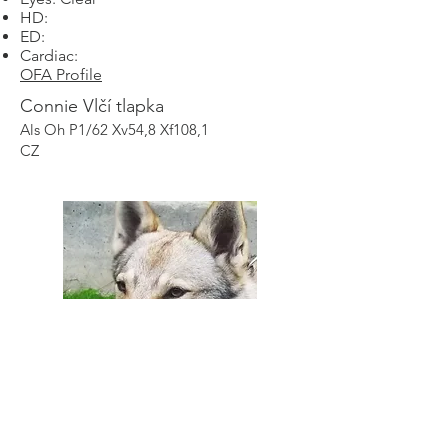
HD:
ED:
Cardiac:
OFA Profile
Connie Vlčí tlapka
Als Oh P1/62 Xv54,8 Xf108,1
CZ
Karloff Lupus Ardor