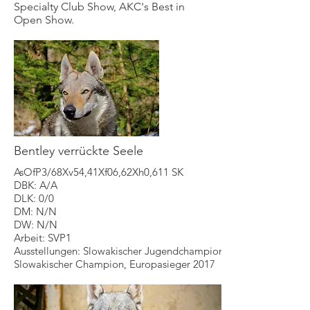
Specialty Club Show, AKC's Best in
Open Show.
Bentley verrückte Seele
AsOfP3/68Xv54,41Xf06,62Xh0,611 SK
DBK: A/A
DLK: 0/0
DM: N/N
DW: N/N
Arbeit: SVP1
Ausstellungen: Slowakischer Jugendchampion,
Slowakischer Champion, Europasieger 2017