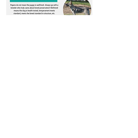
Nützliche Links
Der tschechoslowakische Club of
America
Infohund
OFA
Welpenkultur
Avidog
Wolfdog-Datenbank und -Forum