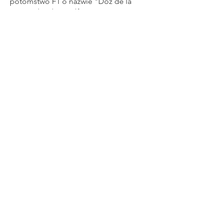
potomstwo F1 o nazwie "Doz de la
Louve Blanche Wolfsirius" i
wyhodowane we francuskiej hodowli
"des Loups de l'Ostrevent".