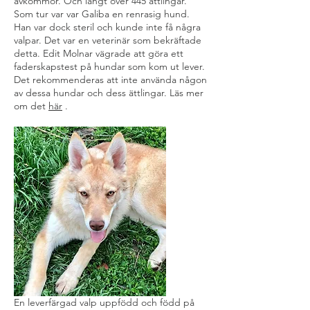
avkommor. Och långt över 445 ättlingar.
Som tur var var Galiba en renrasig hund.
Han var dock steril och kunde inte få några
valpar. Det var en veterinär som bekräftade
detta. Edit Molnar vägrade att göra ett
faderskapstest på hundar som kom ut lever.
Det rekommenderas att inte använda någon
av dessa hundar och dess ättlingar. Läs mer
om det
här
.
En leverfärgad valp uppfödd och född på