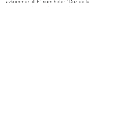
avkommor till F1 som heter "Doz de la
Louve Blanche Wolfsirius" och
uppfödda i den franska kenneln "des
Loups de l'Ostrevent".